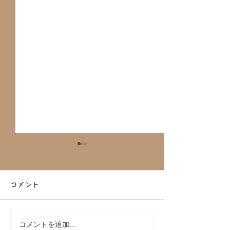
コメント
コメントを追加…
DAKS（ダックス）コラボ
【大好評につき