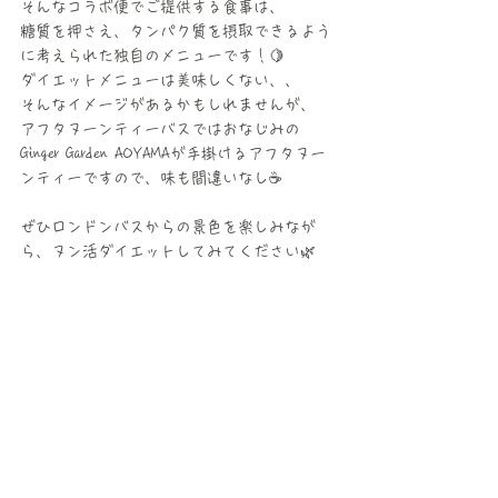
そんなコラボ便でご提供する食事は、
糖質を押さえ、タンパク質を摂取できるよう
に考えられた独自のメニューです！🍋
ダイエットメニューは美味しくない、、
そんなイメージがあるかもしれませんが、
アフタヌーンティーバスではおなじみの 
Ginger Garden AOYAMAが手掛けるアフタヌー
ンティーですので、味も間違いなし☕
ぜひロンドンバスからの景色を楽しみなが
ら、ヌン活ダイエットしてみてください🌿