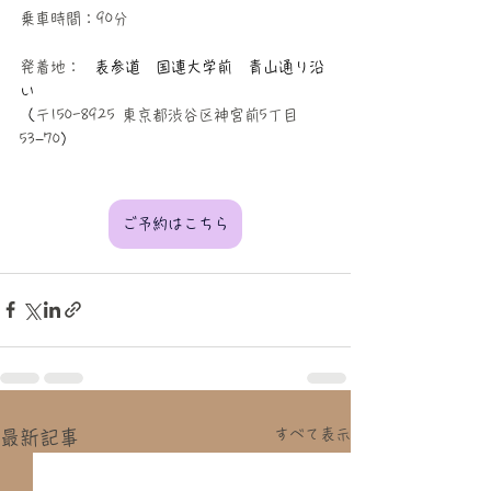
乗車時間：90分
発着地： 
 表参道　国連大学前　青山通り沿
い
（
〒150-8925 東京都渋谷区神宮前5丁目
53−70
）
ご予約はこちら
すべて表示
最新記事