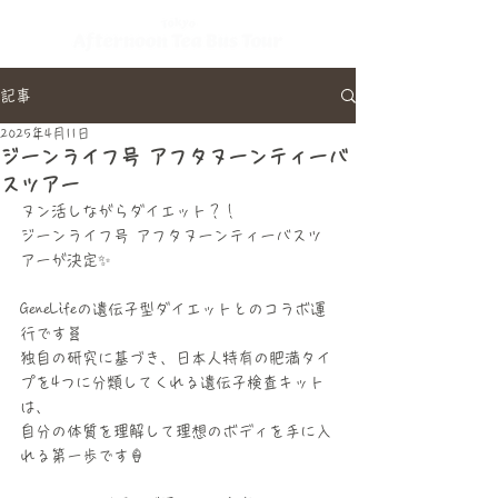
記事
2025年4月11日
ジーンライフ号 アフタヌーンティーバ
スツアー
ヌン活しながらダイエット？！
ジーンライフ号 アフタヌーンティーバスツ
アーが決定✨️
GeneLifeの遺伝子型ダイエットとのコラボ運
行です🧬
独自の研究に基づき、日本人特有の肥満タイ
プを4つに分類してくれる遺伝子検査キット
は、
自分の体質を理解して理想のボディを手に入
れる第一歩です🍦