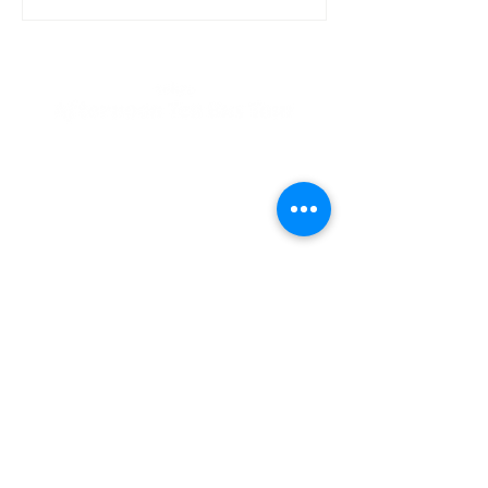
アフタヌーンティーバス
定！】大和コネ
ツアーを開催！
コラボ！アフタ
ィーバスツアー
私たちが提供する全てのアイテムには、意味が込められており、
ご乗車して頂いた全ての人が時を忘れるようなひと時を味わえる
​至福の時間となる事を理想としています。
※当ブランドは、Brigits Bakeryと関係はございません。
PLAN
CATEGORY
- Afternoon Tea Bus Tour
- Concept
- High Tea Bus Tour
-
Online Store
- London Bus Cruising
- Booking
- 撮影利用(法人利用)
- News & Blog
-
Contact
EVENT
-
クリスマスアフタヌーンティー
-
バレンタインアフタヌーンティーバス