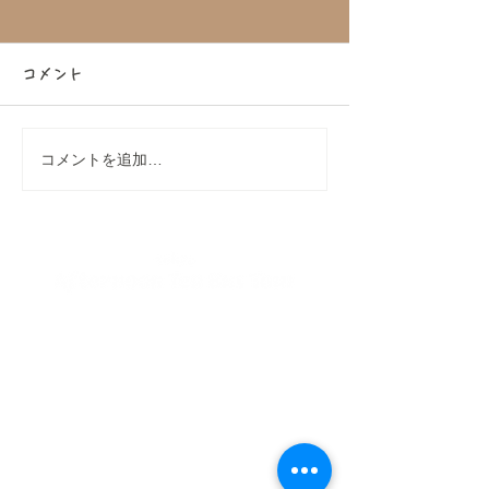
コメント
コメントを追加…
DAKS（ダックス）コラボ
【大好評につき
アフタヌーンティーバス
定！】大和コネ
ツアーを開催！
コラボ！アフタ
ィーバスツアー
私たちが提供する全てのアイテムには、意味が込められており、
ご乗車して頂いた全ての人が時を忘れるようなひと時を味わえる
​至福の時間となる事を理想としています。
※当ブランドは、Brigits Bakeryと関係はございません。
PLAN
CATEGORY
- Afternoon Tea Bus Tour
- Concept
- High Tea Bus Tour
-
Online Store