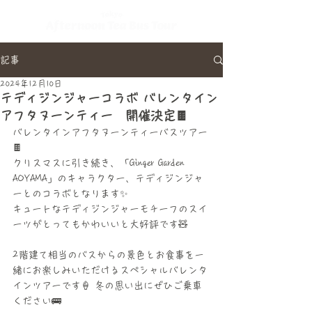
記事
2024年12月10日
テディジンジャーコラボ バレンタイン
アフタヌーンティー 開催決定🍫
バレンタインアフタヌーンティーバスツアー
🍫 
クリスマスに引き続き、「Ginger Garden 
AOYAMA」のキャラクター、テディジンジャ
ーとのコラボとなります✨️ 
キュートなテディジンジャーモチーフのスイ
ーツがとってもかわいいと大好評です🧸
2階建て相当のバスからの景色とお食事を一
緒にお楽しみいただけるスペシャルバレンタ
インツアーです🍦 冬の思い出にぜひご乗車
ください🚌