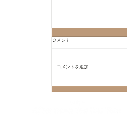
コメント
コメントを追加…
いちごさんどう5周年特別企
画「いちごさんバス」運行決
定！
私たちが提供する全てのアイテムには、意味が込められてお