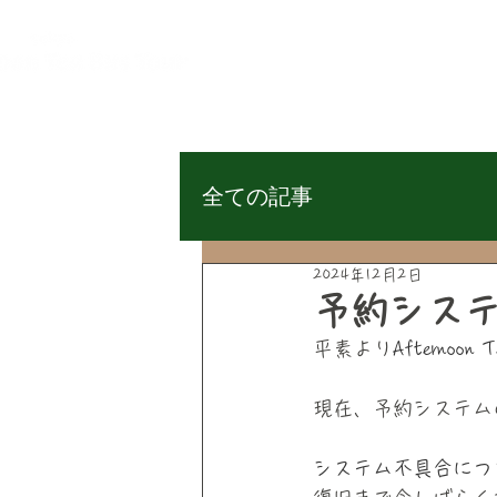
HOME
CONC
ホーム
コンセプ
全ての記事
2024年12月2日
予約シス
平素より
Afternoon T
現在、予約システム
システム不具合につ