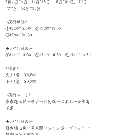
8月4日~6日、11日~13日、18日~20日、25日
~27日、30日~31日
<運行時間>
①15:00~16:30　②17:00~18:30　
③19:00~20:30
★30~31日のみ 
①11:00~12:30　②13:00~14:30　③15:00~16:30
<料金>
大人1名：¥6,800
小人1名：¥3,000
<運行ルート>
表参道出発→渋谷→外苑前→六本木→表参道
下車
★30~31日のみ 
日本橋出発→東京駅→レインボーブリッジ→
豊洲→日本橋下車