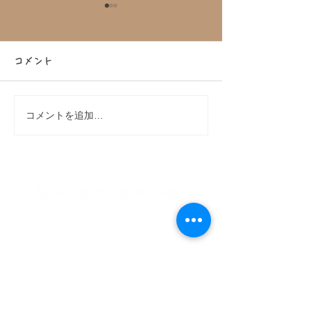
コメント
コメントを追加…
DAKS（ダックス）コラボ
【大好評につき
アフタヌーンティーバス
定！】大和コネ
ツアーを開催！
コラボ！アフタ
ィーバスツアー
私たちが提供する全てのアイテムには、意味が込められており、
ご乗車して頂いた全ての人が時を忘れるようなひと時を味わえる
​至福の時間となる事を理想としています。
※当ブランドは、Brigits Bakeryと関係はございません。
PLAN
CATEGORY
- Afternoon Tea Bus Tour
- Concept