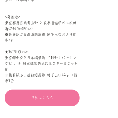
<発着地> 
東京都港区南青山5-10 表参道塩田ビル前付
近(246号線沿い) 
※最寄駅は表参道銀座線 地下出口B3より徒
歩3分  
★30~31日のみ 
東京都中央区日本橋室町1丁目4-1 パーキン
グビル 1F 日本橋三越本店ミスターミニット
前 
※最寄駅は三越前銀座線 地下出口A2より徒
歩3分
予約はこちら