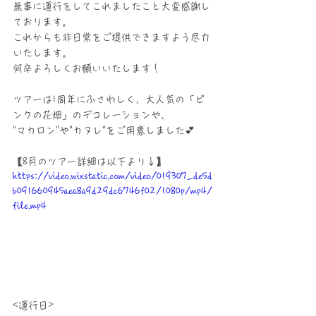
無事に運行をしてこれましたこと大変感謝し
ております。
これからも非日常をご提供できますよう尽力
いたします。
何卒よろしくお願いいたします！
ツアーは1周年にふさわしく、大人気の「ピ
ンクの花畑」のデコレーションや、
"マカロン"や"カヌレ"をご用意しました💕
【8月のツアー詳細は以下より↓】
https://video.wixstatic.com/video/019307_de5d
b091660945aea8a9d29dc6746f02/1080p/mp4/
file.mp4
<運行日>