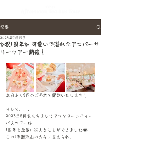
記事
2023年7月15日
✨祝1周年✨ 可愛いで溢れたアニバーサ
リーツアー開催！
本日より8月のご予約を開始いたします！
そして、、、
2023年8月をもちましてアフタヌーンティー
バスツアーは
1周年を無事に迎えることができました😭
この1年間沢山の方々に支えられ、