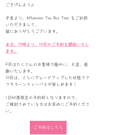
ごきげんよう♫
平素より、Afternoon Tea Bus Tour をご利用
いただきまして、
誠にありがとうございます。
本日、15時より、10月のご予約を開始いたし
ます。
9月はたくさんのお客様で賑わい、大変、感
謝いたします。
10月は、さらにグレードアップした状態でア
フタヌーンティーバスが楽しめます！
1日60席限定の予約枠となりますので、
ご検討されている方はお早めにご予約くださ
い。
ご予約はこちら