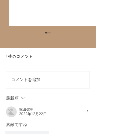
1件のコメント
コメントを追加…
DAKS（ダックス）コラボ
【大好評につき
アフタヌーンティーバス
定！】大和コネ
最新順
ツアーを開催！
コラボ！アフタ
塚田弥生
2022年12月22日
ィーバスツアー
素敵ですね！