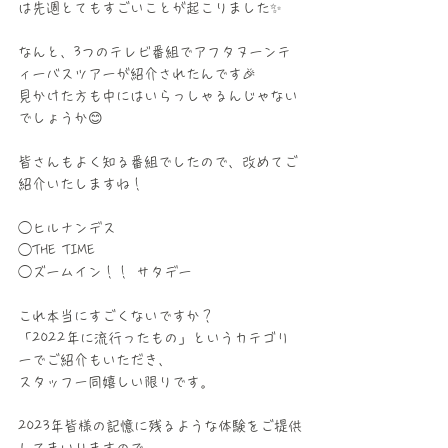
は先週とてもすごいことが起こりました✨
なんと、3つのテレビ番組でアフタヌーンテ
ィーバスツアーが紹介されたんです🎉
見かけた方も中にはいらっしゃるんじゃない
でしょうか😊
皆さんもよく知る番組でしたので、改めてご
紹介いたしますね！
◯ヒルナンデス
◯THE TIME
◯ズームイン！！ サタデー
これ本当にすごくないですか？
「2022年に流行ったもの」というカテゴリ
ーでご紹介もいただき、
スタッフ一同嬉しい限りです。
2023年皆様の記憶に残るような体験をご提供