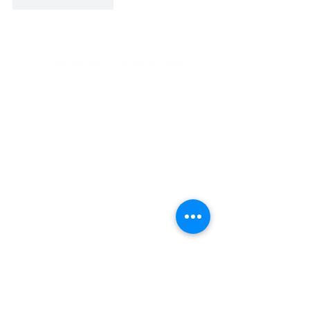
いいね！
返信
私たちが提供する全てのアイテムには、意味が込められており、
ご乗車して頂いた全ての人が時を忘れるようなひと時を味わえる
​至福の時間となる事を理想としています。
※当ブランドは、Brigits Bakeryと関係はございません。
PLAN
CATEGORY
- Afternoon Tea Bus Tour
- Concept
- High Tea Bus Tour
-
Online Store
- London Bus Cruising
- Booking
- 撮影利用(法人利用)
- News & Blog
-
Contact
EVENT
-
クリスマスアフタヌーンティー
-
バレンタインアフタヌーンティーバス