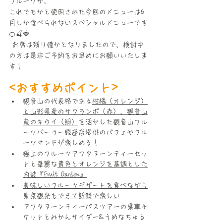
フルーツが、
これでもかと使用された今回のメニューは6
月しか食べられないスペシャルメニューです
🍊🍒🍓
 お席は残り僅かとなりましたので、検討中
の方は是非ご予約をお早めにお願いいたしま
す！
<おすすめポイント>
観音山の代表格である
柑橘（オレンジ）
と山形県産のサクランボ（赤）、観音山
産のキウイ（緑）
を活かした観音山フル
ーツパーラー銀座店提供のパフェやフル
ーツサンドが楽しめる！
極上のフルーツアフタヌーンティーセッ
トと華麗な
黄色とオレンジを基調とした
内装『Fruit Garden』
美味しいフルーツデザートを食べながら
東京観光もできて新鮮で楽しい
アフタヌーンティーバスツアーの乗⾞チ
ケットとみかんサイダー&うめなちゅる