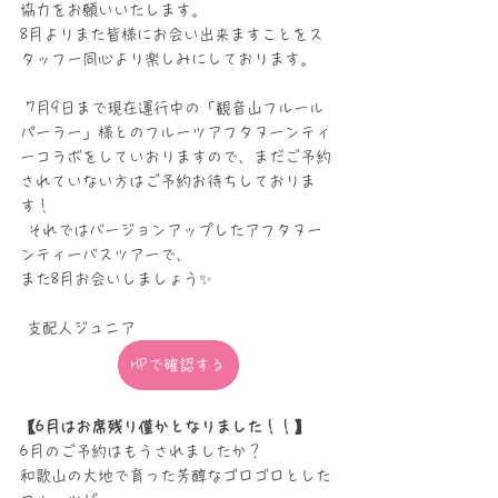
協力をお願いいたします。 
8月よりまた皆様にお会い出来ますことをス
タッフ一同心より楽しみにしております。
 7月9日まで現在運行中の「観音山フルール
パーラー」様とのフルーツアフタヌーンティ
ーコラボをしていおりますので、まだご予約
されていない方はご予約お待ちしておりま
す！
 それではバージョンアップしたアフタヌー
ンティーバスツアーで、
また8月お会いしましょう✨
 支配人ジュニア
HPで確認する
【6月はお席残り僅かとなりました！！】
6月のご予約はもうされましたか？
和歌山の大地で育った芳醇なゴロゴロとした