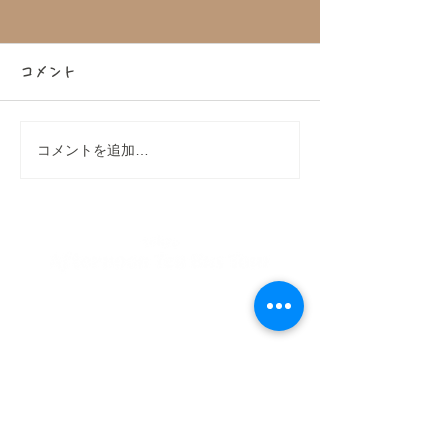
コメント
コメントを追加…
DAKS（ダックス）コラボ
【大好評につき
アフタヌーンティーバス
定！】大和コネ
ツアーを開催！
コラボ！アフタ
ィーバスツアー
私たちが提供する全てのアイテムには、意味が込められており、
ご乗車して頂いた全ての人が時を忘れるようなひと時を味わえる
​至福の時間となる事を理想としています。
※当ブランドは、Brigits Bakeryと関係はございません。
PLAN
CATEGORY
- Afternoon Tea Bus Tour
- Concept
- High Tea Bus Tour
-
Online Store