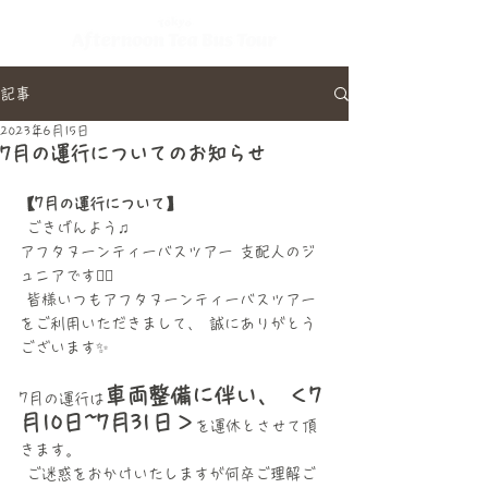
記事
2023年6月15日
7月の運行についてのお知らせ
【7月の運行について】
 ごきげんよう♫ 
アフタヌーンティーバスツアー 支配人のジ
ュニアです💂‍♂️
 皆様いつもアフタヌーンティーバスツアー
をご利用いただきまして、 誠にありがとう
ございます✨ 
車両整備に伴い、 ＜7
7月の運行は
月10日~7月31日＞
を運休とさせて頂
きます。
 ご迷惑をおかけいたしますが何卒ご理解ご