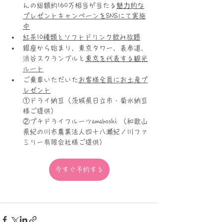
んの総額約160万相当が当たる
魅⼒的な
プレゼントキャンペーンをSNSにて実施
中
紅茶10種類とソフトドリンク飲み放題
銀座から始まり、東京タワー、表参道、
渋谷スクランブルと
東京を代表する観光
ルート
ご乗車いただいた
お客様全員にお土産プ
レゼント
①ドライ納豆（茨城県日立市・菊水納豆
様ご提供）
②プチドライフルーツamaboshi （和歌山
県紀の川市農業法人四十八瀬紀ノ川ファ
ミリー有限会社様ご提供）
今すぐ予約する