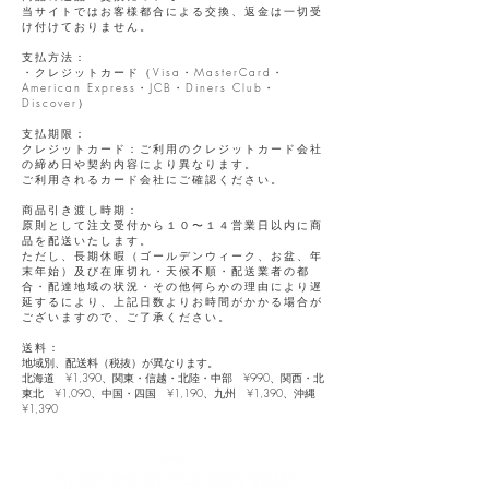
当サイトではお客様都合による交換、返金は一切受
け付けておりません。
支払方法：
・クレジットカード（Visa・MasterCard・
American Express・JCB・Diners Club・
Discover）
支払期限：
クレジットカード：ご利用のクレジットカード会社
の締め日や契約内容により異なります。
ご利用されるカード会社にご確認ください。
商品引き渡し時期：
原則として注文受付から１０〜１４営業日以内に商
品を配送いたします。
ただし、長期休暇（ゴールデンウィーク、お盆、年
末年始）及び在庫切れ・天候不順・配送業者の都
合・配達地域の状況・その他何らかの理由により遅
延するにより、上記日数よりお時間がかかる場合が
ございますので、ご了承ください。
送料：
地域別、配送料（税抜）が異なります。
北海道 ¥1,390​、関東・信越・北陸・中部 ¥990、関西・北
東北 ¥1,090、中国・四国 ¥1,190、九州 ¥1,390、沖縄
¥1,390