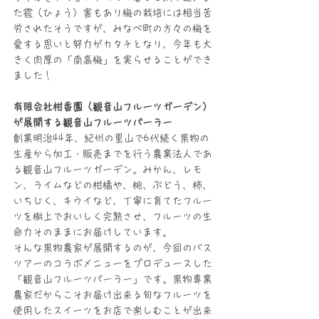
た雹（ひょう）害もあり梅の栽培には相当苦
労されたそうですが、みなべ町の方々の梅を
愛する思いと努力がカタチとなり、今年も大
きく肉厚の「南高梅」を実らせることができ
ました！
有限会社柑香園（観音山フルーツガーデン）
が展開する観音山フルーツパーラー
創業明治44年、紀州の里山で6代続く果物の
生産から加工・販売までを行う農業法人であ
る観音山フルーツガーデン。みかん、レモ
ン、ライムなどの柑橘や、桃、ぶどう、柿、
いちじく、キウイなど、丁寧に育てたフルー
ツを樹上でおいしく完熟させ、フルーツの生
命力そのままにお届けしています。
そんな果物農家が展開するのが、今回のバス
ツアーのコラボメニューをプロデュースした
「観音山フルーツパーラー」です。果物専業
農家だからこそお届け出来る旬なフルーツを
使用したスイーツをお店で楽しむことが出来