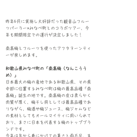
昨年6月に実施し大好評だった観音山フルー
ツパーラー×みなべ町とのコラボツアー、今
年も期間限定での運行が決定しました！
南高梅とフルーツを使ったアフタヌーンティ
ーが楽しめます。
和歌山県みなべ町の「南高梅（なんこうう
め）」
日本最大の梅の産地である和歌山県、その県
中部に位置するみなべ町は梅の最高品種「南
高梅」誕生の地です。南高梅の皮は柔らかく
肉質が厚く、梅干し用としては最高品種であ
りながら、梅酒や梅ジュース、梅ジャムなど
の素材としてもオールマイティに用いられて
おり、まさに日本を代表する梅のトップブラ
ンドです。
今年は冬から春にかけての暑さと雨不足、ま