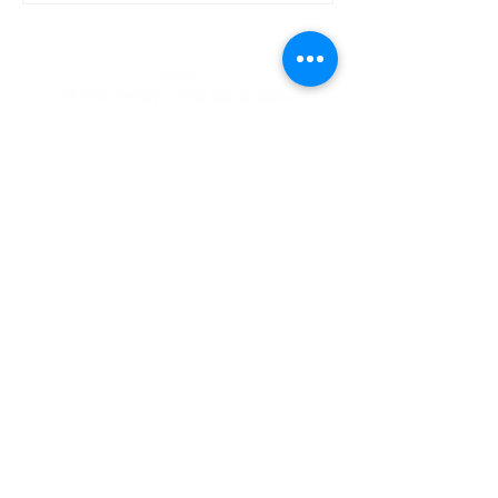
アフタヌーンティーバス
定！】大和コネ
ツアーを開催！
コラボ！アフタ
ィーバスツアー
私たちが提供する全てのアイテムには、意味が込められており、
ご乗車して頂いた全ての人が時を忘れるようなひと時を味わえる
​至福の時間となる事を理想としています。
※当ブランドは、Brigits Bakeryと関係はございません。
PLAN
CATEGORY
- Afternoon Tea Bus Tour
- Concept
- High Tea Bus Tour
-
Online Store
- London Bus Cruising
- Booking
- 撮影利用(法人利用)
- News & Blog
-
Contact
EVENT
-
クリスマスアフタヌーンティー
-
バレンタインアフタヌーンティーバス