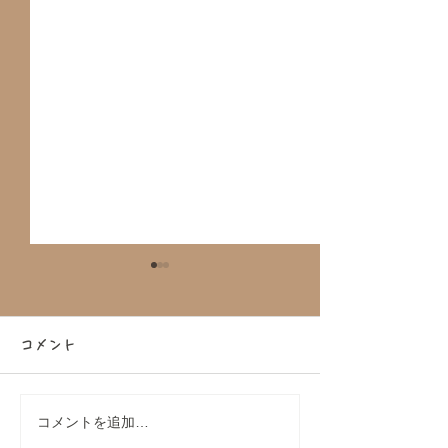
コメント
コメントを追加…
DAKS（ダックス）コラボ
【大好評につき